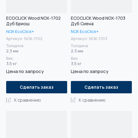
ECOCLICK Wood NOX-1702
ECOCLICK Wood NOX-1703
Дуб Бриош
Дуб Сиена
NOX EcoClick+
NOX EcoClick+
Артикул:
NOX-1702
Артикул:
NOX-1703
Толщина
Толщина
2,3 мм
2,3 мм
Вес
Вес
3,5 кг
3,5 кг
Цена по запросу
Цена по запросу
Сделать заказ
Сделать заказ
К сравнению
К сравнению