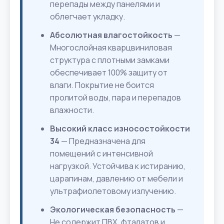
перепады между панелями и
облегчает укладку.
Абсолютная влагостойкость
—
Многослойная кварцвиниловая
структура с плотными замками
обеспечивает 100% защиту от
влаги. Покрытие не боится
пролитой воды, пара и перепадов
влажности.
Высокий класс износостойкости
34
— Предназначена для
помещений с интенсивной
нагрузкой. Устойчива к истиранию,
царапинам, давлению от мебели и
ультрафиолетовому излучению.
Экологическая безопасность
—
Не содержит ПВХ, фталатов и