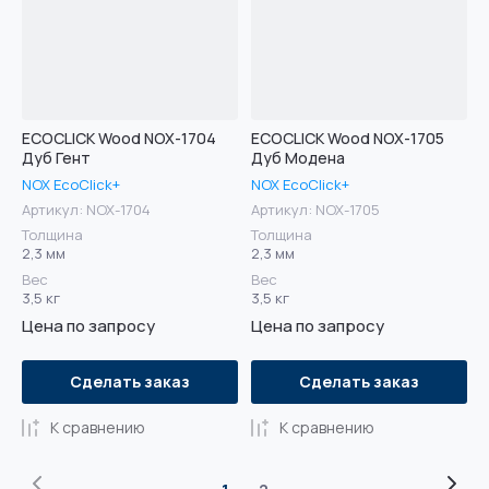
ECOCLICK Wood NOX-1704
ECOCLICK Wood NOX-1705
Дуб Гент
Дуб Модена
NOX EcoClick+
NOX EcoClick+
Артикул:
NOX-1704
Артикул:
NOX-1705
Толщина
Толщина
2,3 мм
2,3 мм
Вес
Вес
3,5 кг
3,5 кг
Цена по запросу
Цена по запросу
Сделать заказ
Сделать заказ
К сравнению
К сравнению