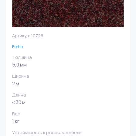
Артикул:
10726
Forbo
Толщина
5,0 мм
Ширина
2 м
Длина
≤ 30 м
Вес
1 кг
Устойчивость к роликам мебели