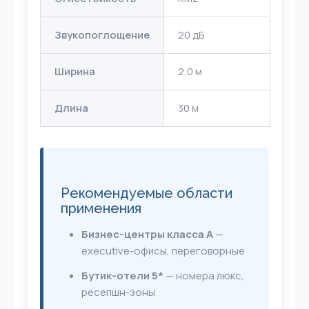
Звукопоглощение
20 дБ
Ширина
2,0 м
Длина
30 м
Рекомендуемые области
применения
Бизнес-центры класса А
—
executive-офисы, переговорные
Бутик-отели 5*
— номера люкс,
ресепшн-зоны