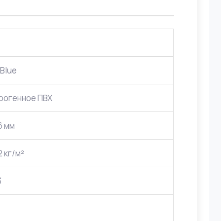
 Blue
рогенное ПВХ
 6 мм
.2 кг/м²
3