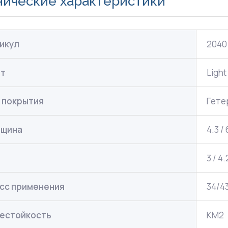
нические характеристики
икул
2040
ет
Light
 покрытия
Гете
лщина
4.3 /
с
3 / 4
сс применения
34/4
естойкость
КМ2