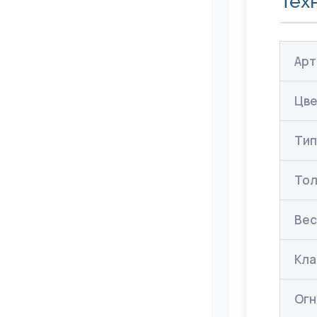
Тех
Арт
Цв
Тип
То
Ве
Кла
Огн