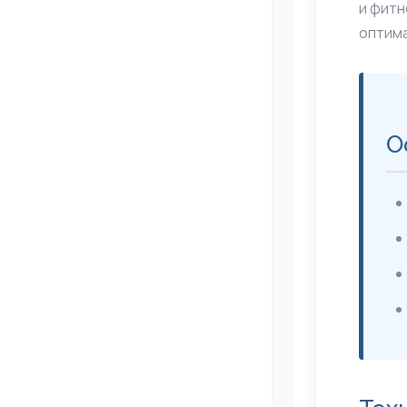
и фитн
оптима
О