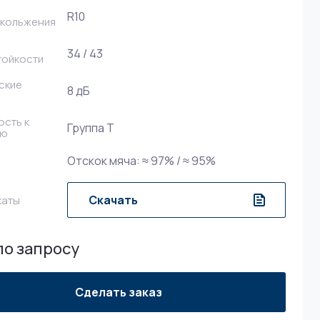
R10
скольжения
34 / 43
тойкости
ские
8 дБ
ость к
Группа Т
ию
Отскок мяча: ≈ 97% / ≈ 95%
Скачать
каты
по запросу
Сделать заказ