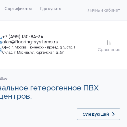
Сертификаты
Где купить
Личный кабинет
+7 (499) 130-84-34
alan@flooring-systems.ru
Офис: г. Москва, Тюменский проезд, д. 5, стр. 1 |
Сравнение
Склад: г. Москва, ул. Курганская, д. 3а1
 Blue
я обоев
ональное гетерогенное ПВХ
центров.
Следующий
сальные клеи