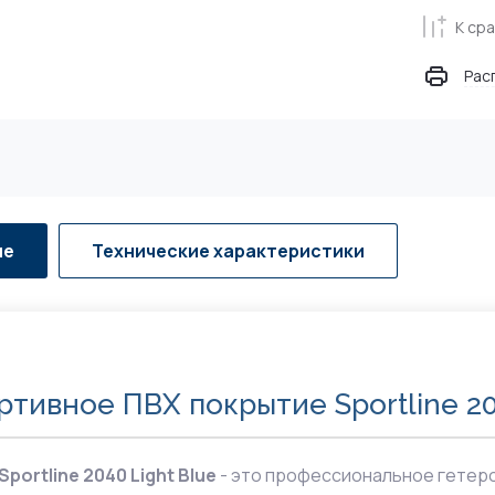
ые клеи для
К ср
окой
ю
Рас
и
травы на всех
й
 клеи и
истатических
ие
Технические характеристики
х покрытий
й для
астичных
ртивное ПВХ покрытие Sportline 20
Sportline 2040 Light Blue
- это профессиональное гетеро