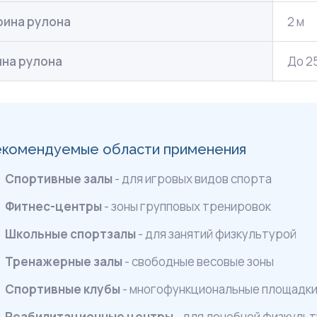
ина рулона
2 м
на рулона
До 25
екомендуемые области применения
Спортивные залы
- для игровых видов спорта
Фитнес-центры
- зоны групповых тренировок
Школьные спортзалы
- для занятий физкультурой
Тренажерные залы
- свободные весовые зоны
Спортивные клубы
- многофункциональные площадк
Реабилитационные центры
- для лечебной физкуль