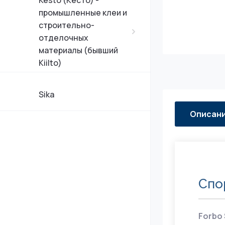
Kesto (Кесто) -
двухкомпонентн
промышленные клеи и
объектов с выс
проходимость
строительно-
отделочных
Клеи для укладк
материалы (бывший
искусственной 
Kiilto)
типах основани
Sika
Токопроводящие
грунты для ант
Описан
(ESD) напольны
Контактные кле
линолеума и эл
покрытий
Спо
Forbo 